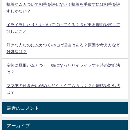
執着やムカついて相手を許せない！執着を手放すには相手を許
すしかない？
イライラしたりムカついて泣けてくる？涙が出る理由や試して
欲しいこと
好きな人なのにムカつくのには理由はある？原因や考え方など
対処法は？
産後に旦那がムカつく！嫌になったりイライラする時の対処法
は？
ママ友の付き合いがめんどくさくてムカつく？距離感や対処法
は？
最近のコメント
アーカイブ