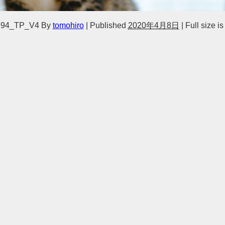
94_TP_V4
By
tomohiro
|
Published
2020年4月8日
|
Full size i